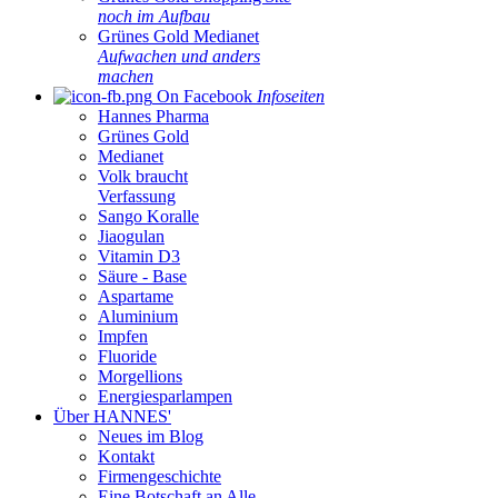
noch im Aufbau
Grünes Gold Medianet
Aufwachen und anders
machen
On Facebook
Infoseiten
Hannes Pharma
Grünes Gold
Medianet
Volk braucht
Verfassung
Sango Koralle
Jiaogulan
Vitamin D3
Säure - Base
Aspartame
Aluminium
Impfen
Fluoride
Morgellions
Energiesparlampen
Über HANNES'
Neues im Blog
Kontakt
Firmengeschichte
Eine Botschaft an Alle