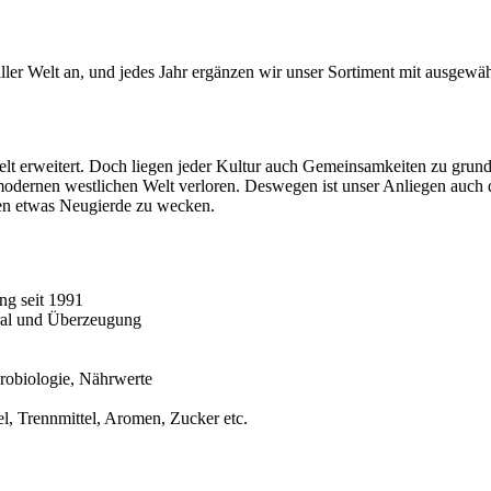
ler Welt an, und jedes Jahr ergänzen wir unser Sortiment mit ausgewäh
elt erweitert. Doch liegen jeder Kultur auch Gemeinsamkeiten zu grun
modernen westlichen Welt verloren. Deswegen ist unser Anliegen auch 
hen etwas Neugierde zu wecken.
ng seit 1991
oral und Überzeugung
crobiologie, Nährwerte
el, Trennmittel, Aromen, Zucker etc.