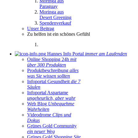
Moringa aus
Paraguay
Moringa aus
Desert Greening
Spendenverkauf
Unser Beitrag
Zu helfen ist ein schönes Gefühl
Hannes Info Portal
immer am Laufenden
Online Shopping 24h
mit
über 300 Produkten
Produktbeschreibung
alles
was Sie wissen sollten
Infoportal Gesundheit
die 7
Säulen
Infoportal Aspartame
ungeheurlich, aber wahr
Web Blog
Unbequehme
Wahrheiten
Videodrome
Clips und
Dokus
Grünes Gold Community
ein neuer Weg
Grünes Gold Shopping
Site