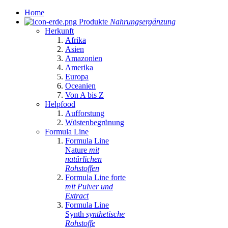
Home
Produkte
Nahrungsergänzung
Herkunft
Afrika
Asien
Amazonien
Amerika
Europa
Oceanien
Von A bis Z
Helpfood
Aufforstung
Wüstenbegrünung
Formula Line
Formula Line
Nature
mit
natürlichen
Rohstoffen
Formula Line forte
mit Pulver und
Extract
Formula Line
Synth
synthetische
Rohstoffe