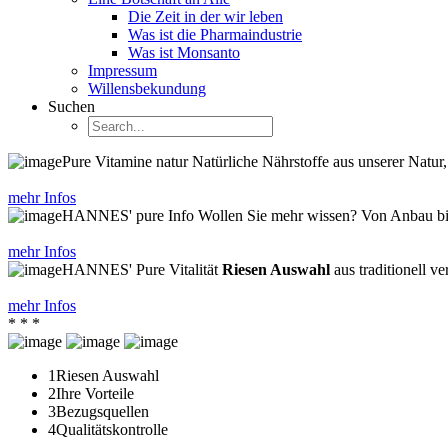
Die Zeit in der wir leben
Was ist die Pharmaindustrie
Was ist Monsanto
Impressum
Willensbekundung
Suchen
Pure Vitamine natur
Natürliche Nährstoffe aus unserer Natur
mehr Infos
HANNES' pure Info
Wollen Sie mehr wissen? Von Anbau bis
mehr Infos
HANNES' Pure Vitalität
Riesen Auswahl
aus traditionell v
mehr Infos
*
*
*
1
Riesen Auswahl
2
Ihre Vorteile
3
Bezugsquellen
4
Qualitätskontrolle