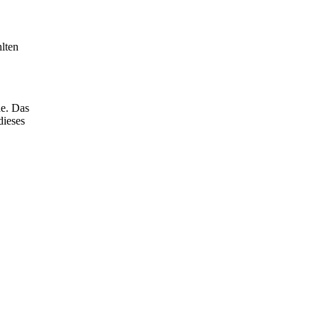
lten
de. Das
dieses