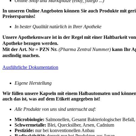
Online Shop und Marktplätze (ebay, yatego ...)
In unseren Online Angeboten können Sie auch Produkte mit geri
Preisersparniss!
In bester Qualität natürlich in Ihrer Apotheke
Unsere Apothekenware ist in der Regel mit einer Haltbarkeit vo
Apotheke bezogen werden.
Mit der Art. Nr = PZN Nr.
(Pharma Zentral Nummer)
kann Ihr Ap
ausfindig machen.
Ausführliche Dokumentation
Eigene Herstellung
Wir füllen unsere Kapseln mit einem Halbautomaten und können ge
auch das ist, was auf dem Etikett angegeben ist!
Alle Produkte von uns sind untersucht auf:
Microbiologie:
Salmonellen, Gesamt Bakteriologischer Befall, 
Schwermetalle:
Blei, Quecksilber, Arsen, Cadnium
Pestizide:
nur bei konventionellen Anbau
Radioaktivität:
derzeit nur bei Produkten aus Japan