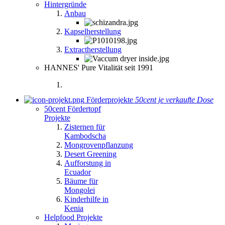
Hintergründe
Anbau
Kapselherstellung
Extractherstellung
HANNES' Pure Vitalität seit 1991
Förderprojekte
50cent je verkaufte Dose
50cent Fördertopf
Projekte
Zisternen für
Kambodscha
Mongrovenpflanzung
Desert Greening
Aufforstung in
Ecuador
Bäume für
Mongolei
Kinderhilfe in
Kenia
Helpfood Projekte