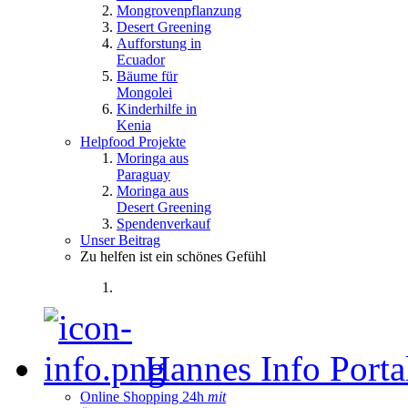
Mongrovenpflanzung
Desert Greening
Aufforstung in
Ecuador
Bäume für
Mongolei
Kinderhilfe in
Kenia
Helpfood Projekte
Moringa aus
Paraguay
Moringa aus
Desert Greening
Spendenverkauf
Unser Beitrag
Zu helfen ist ein schönes Gefühl
Hannes Info Port
Online Shopping 24h
mit