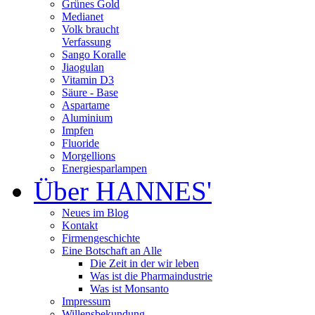
Grünes Gold
Medianet
Volk braucht
Verfassung
Sango Koralle
Jiaogulan
Vitamin D3
Säure - Base
Aspartame
Aluminium
Impfen
Fluoride
Morgellions
Energiesparlampen
Über HANNES'
Neues im Blog
Kontakt
Firmengeschichte
Eine Botschaft an Alle
Die Zeit in der wir leben
Was ist die Pharmaindustrie
Was ist Monsanto
Impressum
Willensbekundung