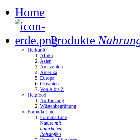
Home
Produkte
Nahrung
Herkunft
Afrika
Asien
Amazonien
Amerika
Europa
Oceanien
Von A bis Z
Helpfood
Aufforstung
Wüstenbegrünung
Formula Line
Formula Line
Nature
mit
natürlichen
Rohstoffen
Formula Line forte