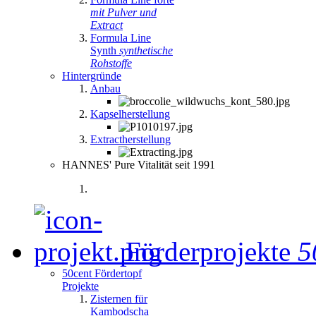
mit Pulver und
Extract
Formula Line
Synth
synthetische
Rohstoffe
Hintergründe
Anbau
Kapselherstellung
Extractherstellung
HANNES' Pure Vitalität seit 1991
Förderprojekte
5
50cent Fördertopf
Projekte
Zisternen für
Kambodscha