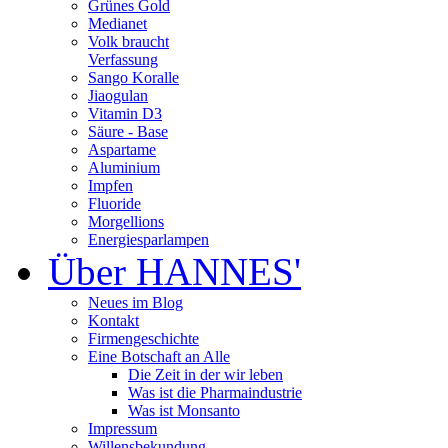
Grünes Gold
Medianet
Volk braucht
Verfassung
Sango Koralle
Jiaogulan
Vitamin D3
Säure - Base
Aspartame
Aluminium
Impfen
Fluoride
Morgellions
Energiesparlampen
Über HANNES'
Neues im Blog
Kontakt
Firmengeschichte
Eine Botschaft an Alle
Die Zeit in der wir leben
Was ist die Pharmaindustrie
Was ist Monsanto
Impressum
Willensbekundung