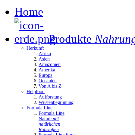
Home
Produkte
Nahrung
Herkunft
Afrika
Asien
Amazonien
Amerika
Europa
Oceanien
Von A bis Z
Helpfood
Aufforstung
Wüstenbegrünung
Formula Line
Formula Line
Nature
mit
natürlichen
Rohstoffen
Formula Line forte