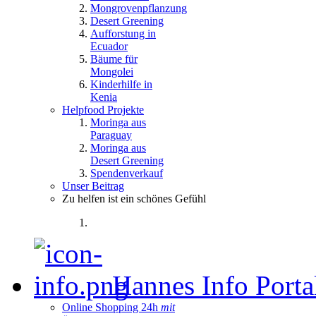
Mongrovenpflanzung
Desert Greening
Aufforstung in
Ecuador
Bäume für
Mongolei
Kinderhilfe in
Kenia
Helpfood Projekte
Moringa aus
Paraguay
Moringa aus
Desert Greening
Spendenverkauf
Unser Beitrag
Zu helfen ist ein schönes Gefühl
Hannes Info Port
Online Shopping 24h
mit