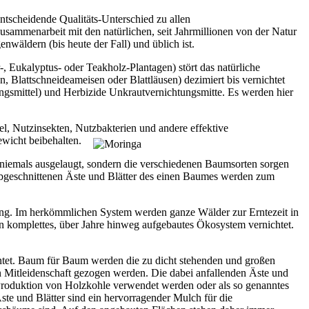
tscheidende Qualitäts-Unterschied zu allen
sammenarbeit mit den natürlichen, seit Jahrmillionen von der Natur
äldern (bis heute der Fall) und üblich ist.
, Eukalyptus- oder Teakholz-Plantagen) stört das natürliche
 Blattschneideameisen oder Blattläusen) dezimiert bis vernichtet
ngsmittel) und Herbizide Unkrautvernichtungsmitte. Es werden hier
, Nutzinsekten, Nutzbakterien und andere effektive
wicht beibehalten.
 niemals ausgelaugt, sondern die verschiedenen Baumsorten sorgen
 abgeschnittenen Äste und Blätter des einen Baumes werden zum
g. Im herkömmlichen System werden ganze Wälder zur Erntezeit in
n komplettes, über Jahre hinweg aufgebautes Ökosystem vernichtet.
rntet. Baum für Baum werden die zu dicht stehenden und großen
 Mitleidenschaft gezogen werden. Die dabei anfallenden Äste und
 Produktion von Holzkohle verwendet werden oder als so genanntes
ste und Blätter sind ein hervorragender Mulch für die