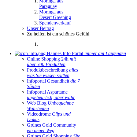
Moringa aus
Paraguay
Moringa aus
Desert Greening
Spendenverkauf
Unser Beitrag
Zu helfen ist ein schönes Gefühl
Hannes Info Portal
immer am Laufenden
Online Shopping 24h
mit
über 300 Produkten
Produktbeschreibung
alles
was Sie wissen sollten
Infoportal Gesundheit
die 7
Säulen
Infoportal Aspartame
ungeheurlich, aber wahr
Web Blog
Unbequehme
Wahrheiten
Videodrome
Clips und
Dokus
Grünes Gold Community
ein neuer Weg
Grünes Gold Shopping
Site