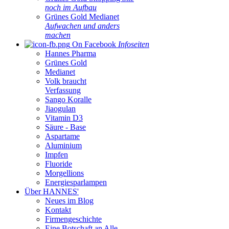
noch im Aufbau
Grünes Gold Medianet
Aufwachen und anders
machen
On Facebook
Infoseiten
Hannes Pharma
Grünes Gold
Medianet
Volk braucht
Verfassung
Sango Koralle
Jiaogulan
Vitamin D3
Säure - Base
Aspartame
Aluminium
Impfen
Fluoride
Morgellions
Energiesparlampen
Über HANNES'
Neues im Blog
Kontakt
Firmengeschichte
Eine Botschaft an Alle