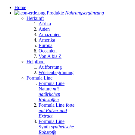
Home
Produkte
Nahrungsergänzung
Herkunft
Afrika
Asien
Amazonien
Amerika
Europa
Oceanien
Von A bis Z
Helpfood
Aufforstung
Wüstenbegrünung
Formula Line
Formula Line
Nature
mit
natürlichen
Rohstoffen
Formula Line forte
mit Pulver und
Extract
Formula Line
Synth
synthetische
Rohstoffe