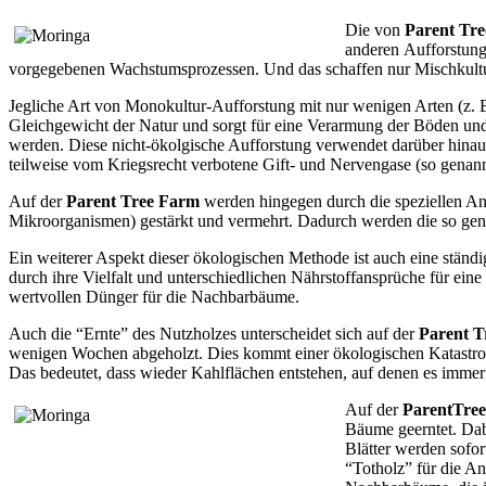
Die von
Parent Tr
anderen Aufforstung
vorgegebenen Wachstumsprozessen. Und das schaffen nur Mischkulture
Jegliche Art von Monokultur-Aufforstung mit nur wenigen Arten (z. B.
Gleichgewicht der Natur und sorgt für eine Verarmung der Böden und 
werden. Diese nicht-ökolgische Aufforstung verwendet darüber hinau
teilweise vom Kriegsrecht verbotene Gift- und Nervengase (so genan
Auf der
Parent Tree Farm
werden hingegen durch die speziellen An
Mikroorganismen) gestärkt und vermehrt. Dadurch werden die so gena
Ein weiterer Aspekt dieser ökologischen Methode ist auch eine stän
durch ihre Vielfalt und unterschiedlichen Nährstoffansprüche für ei
wertvollen Dünger für die Nachbarbäume.
Auch die “Ernte” des Nutzholzes unterscheidet sich auf der
Parent T
wenigen Wochen abgeholzt. Dies kommt einer ökologischen Katastroph
Das bedeutet, dass wieder Kahlflächen entstehen, auf denen es imme
Auf der
ParentTre
Bäume geerntet. Dab
Blätter werden sofo
“Totholz” für die An