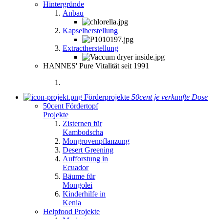
Hintergründe
Anbau
Kapselherstellung
Extractherstellung
HANNES' Pure Vitalität seit 1991
Förderprojekte
50cent je verkaufte Dose
50cent Fördertopf
Projekte
Zisternen für
Kambodscha
Mongrovenpflanzung
Desert Greening
Aufforstung in
Ecuador
Bäume für
Mongolei
Kinderhilfe in
Kenia
Helpfood Projekte