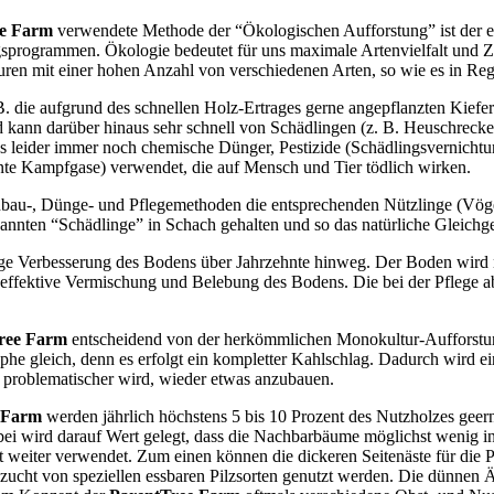
ee Farm
verwendete Methode der “Ökologischen Aufforstung” ist der en
sprogrammen. Ökologie bedeutet für uns maximale Artenvielfalt und Zu
n mit einer hohen Anzahl von verschiedenen Arten, so wie es in Regenw
 die aufgrund des schnellen Holz-Ertrages gerne angepflanzten Kiefer-
kann darüber hinaus sehr schnell von Schädlingen (z. B. Heuschrecken,
s leider immer noch chemische Dünger, Pestizide (Schädlingsvernichtu
nte Kampfgase) verwendet, die auf Mensch und Tier tödlich wirken.
bau-, Dünge- und Pflegemethoden die entsprechenden Nützlinge (Vögel
nnten “Schädlinge” in Schach gehalten und so das natürliche Gleichge
dige Verbesserung des Bodens über Jahrzehnte hinweg. Der Boden wird
ne effektive Vermischung und Belebung des Bodens. Die bei der Pflege
ree Farm
entscheidend von der herkömmlichen Monokultur-Aufforstun
e gleich, denn es erfolgt ein kompletter Kahlschlag. Dadurch wird ei
r problematischer wird, wieder etwas anzubauen.
eFarm
werden jährlich höchstens 5 bis 10 Prozent des Nutzholzes gee
ei wird darauf Wert gelegt, dass die Nachbarbäume möglichst wenig in
rt weiter verwendet. Zum einen können die dickeren Seitenäste für die
zucht von speziellen essbaren Pilzsorten genutzt werden. Die dünnen Ä