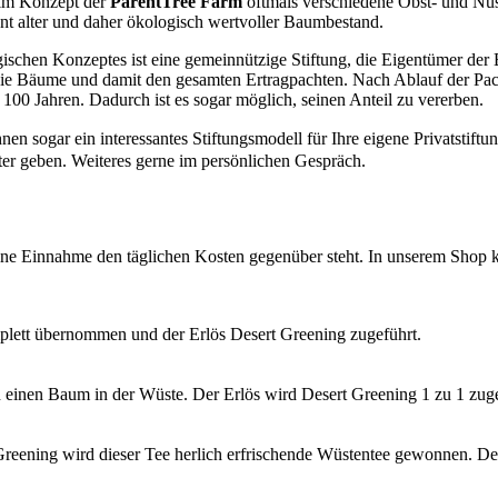
im Konzept der
ParentTree Farm
oftmals verschiedene Obst- und Nu
nt alter und daher ökologisch wertvoller Baumbestand.
ischen Konzeptes ist eine gemeinnützige Stiftung, die Eigentümer der 
ie Bäume und damit den gesamten Ertragpachten. Nach Ablauf der Pacht
100 Jahren. Dadurch ist es sogar möglich, seinen Anteil zu vererben.
nen sogar ein interessantes Stiftungsmodell für Ihre eigene Privatstif
iter geben. Weiteres gerne im persönlichen Gespräch.
 eine Einnahme den täglichen Kosten gegenüber steht. In unserem Shop 
plett übernommen und der Erlös Desert Greening zugeführt.
einen Baum in der Wüste. Der Erlös wird Desert Greening 1 zu 1 zuge
eening wird dieser Tee herlich erfrischende Wüstentee gewonnen. Der