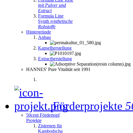
mit Pulver und
Extract
Formula Line
Synth
synthetische
Rohstoffe
Hintergründe
Anbau
Kapselherstellung
Extractherstellung
HANNES' Pure Vitalität seit 1991
Förderprojekte
5
50cent Fördertopf
Projekte
Zisternen für
Kambodscha