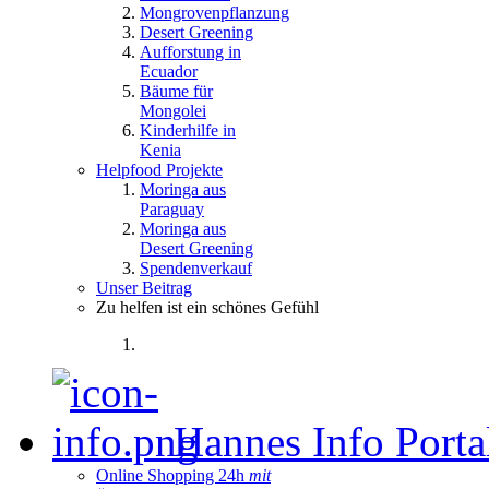
Mongrovenpflanzung
Desert Greening
Aufforstung in
Ecuador
Bäume für
Mongolei
Kinderhilfe in
Kenia
Helpfood Projekte
Moringa aus
Paraguay
Moringa aus
Desert Greening
Spendenverkauf
Unser Beitrag
Zu helfen ist ein schönes Gefühl
Hannes Info Port
Online Shopping 24h
mit