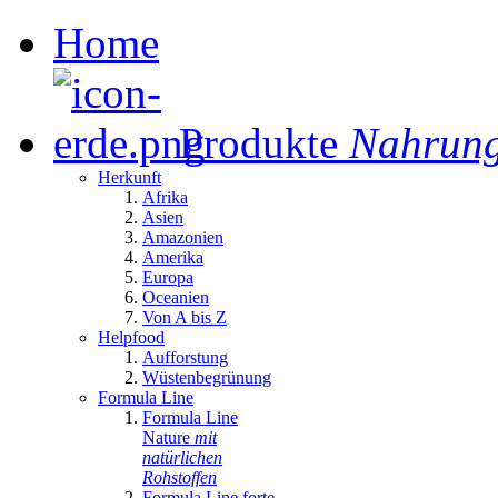
Home
Produkte
Nahrung
Herkunft
Afrika
Asien
Amazonien
Amerika
Europa
Oceanien
Von A bis Z
Helpfood
Aufforstung
Wüstenbegrünung
Formula Line
Formula Line
Nature
mit
natürlichen
Rohstoffen
Formula Line forte