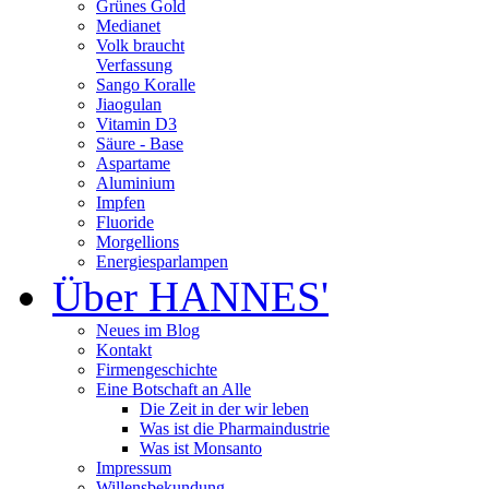
Grünes Gold
Medianet
Volk braucht
Verfassung
Sango Koralle
Jiaogulan
Vitamin D3
Säure - Base
Aspartame
Aluminium
Impfen
Fluoride
Morgellions
Energiesparlampen
Über HANNES'
Neues im Blog
Kontakt
Firmengeschichte
Eine Botschaft an Alle
Die Zeit in der wir leben
Was ist die Pharmaindustrie
Was ist Monsanto
Impressum
Willensbekundung