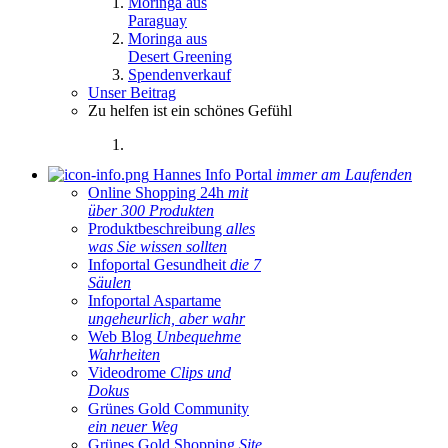
Moringa aus
Paraguay
Moringa aus
Desert Greening
Spendenverkauf
Unser Beitrag
Zu helfen ist ein schönes Gefühl
Hannes Info Portal
immer am Laufenden
Online Shopping 24h
mit
über 300 Produkten
Produktbeschreibung
alles
was Sie wissen sollten
Infoportal Gesundheit
die 7
Säulen
Infoportal Aspartame
ungeheurlich, aber wahr
Web Blog
Unbequehme
Wahrheiten
Videodrome
Clips und
Dokus
Grünes Gold Community
ein neuer Weg
Grünes Gold Shopping
Site