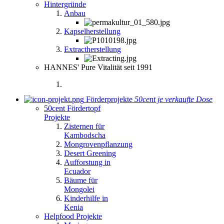
Hintergründe
Anbau
Kapselherstellung
Extractherstellung
HANNES' Pure Vitalität seit 1991
Förderprojekte
50cent je verkaufte Dose
50cent Fördertopf
Projekte
Zisternen für
Kambodscha
Mongrovenpflanzung
Desert Greening
Aufforstung in
Ecuador
Bäume für
Mongolei
Kinderhilfe in
Kenia
Helpfood Projekte