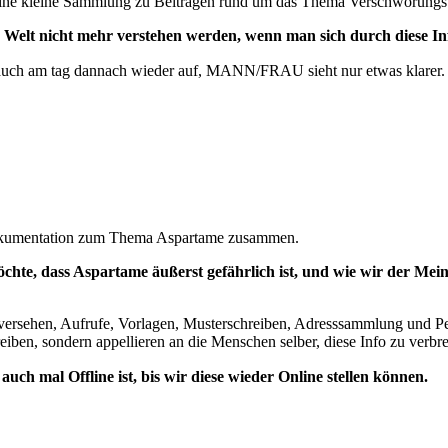
n eine kleine Sammlung zu Beiträgen rund um das Thema Verschwörung
e Welt nicht mehr verstehen werden, wenn man sich durch diese In
ht auch am tag dannach wieder auf, MANN/FRAU sieht nur etwas klarer.
 Dokumentation zum Thema Aspartame zusammen.
chte, dass Aspartame äußerst gefährlich ist, und wie wir der Mein
s versehen, Aufrufe, Vorlagen, Musterschreiben, Adresssammlung und 
ben, sondern appellieren an die Menschen selber, diese Info zu verbrei
 auch mal Offline ist, bis wir diese wieder Online stellen können.