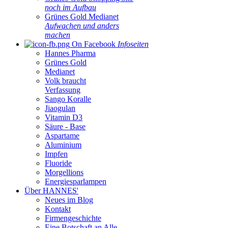
noch im Aufbau
Grünes Gold Medianet
Aufwachen und anders
machen
On Facebook
Infoseiten
Hannes Pharma
Grünes Gold
Medianet
Volk braucht
Verfassung
Sango Koralle
Jiaogulan
Vitamin D3
Säure - Base
Aspartame
Aluminium
Impfen
Fluoride
Morgellions
Energiesparlampen
Über HANNES'
Neues im Blog
Kontakt
Firmengeschichte
Eine Botschaft an Alle