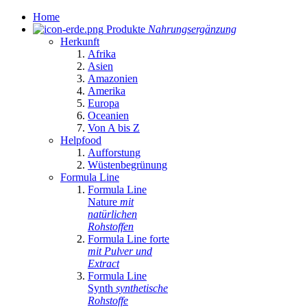
Home
Produkte
Nahrungsergänzung
Herkunft
Afrika
Asien
Amazonien
Amerika
Europa
Oceanien
Von A bis Z
Helpfood
Aufforstung
Wüstenbegrünung
Formula Line
Formula Line
Nature
mit
natürlichen
Rohstoffen
Formula Line forte
mit Pulver und
Extract
Formula Line
Synth
synthetische
Rohstoffe