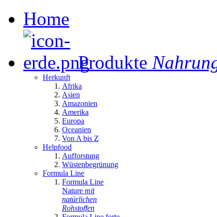
Home
Produkte
Nahrung
Herkunft
Afrika
Asien
Amazonien
Amerika
Europa
Oceanien
Von A bis Z
Helpfood
Aufforstung
Wüstenbegrünung
Formula Line
Formula Line
Nature
mit
natürlichen
Rohstoffen
Formula Line forte