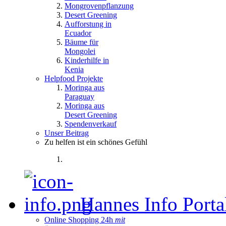
Mongrovenpflanzung
Desert Greening
Aufforstung in
Ecuador
Bäume für
Mongolei
Kinderhilfe in
Kenia
Helpfood Projekte
Moringa aus
Paraguay
Moringa aus
Desert Greening
Spendenverkauf
Unser Beitrag
Zu helfen ist ein schönes Gefühl
Hannes Info Port
Online Shopping 24h
mit