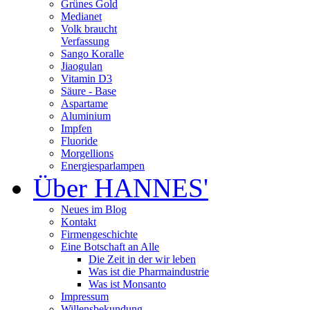
Grünes Gold
Medianet
Volk braucht
Verfassung
Sango Koralle
Jiaogulan
Vitamin D3
Säure - Base
Aspartame
Aluminium
Impfen
Fluoride
Morgellions
Energiesparlampen
Über HANNES'
Neues im Blog
Kontakt
Firmengeschichte
Eine Botschaft an Alle
Die Zeit in der wir leben
Was ist die Pharmaindustrie
Was ist Monsanto
Impressum
Willensbekundung